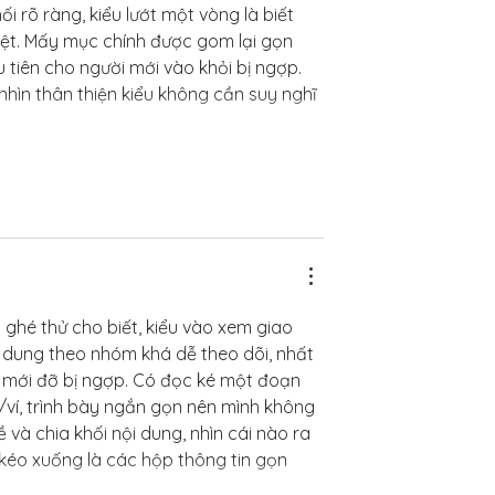
i rõ ràng, kiểu lướt một vòng là biết 
ệt. Mấy mục chính được gom lại gọn 
tiên cho người mới vào khỏi bị ngợp. 
nhìn thân thiện kiểu không cần suy nghĩ 
ghé thử cho biết, kiểu vào xem giao 
ội dung theo nhóm khá dễ theo dõi, nhất 
 mới đỡ bị ngợp. Có đọc ké một đoạn 
/ví, trình bày ngắn gọn nên mình không 
 và chia khối nội dung, nhìn cái nào ra 
 kéo xuống là các hộp thông tin gọn 