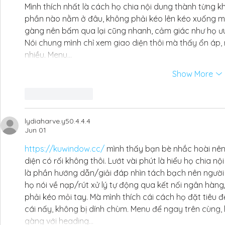
Mình thích nhất là cách họ chia nội dung thành từng khố
phần nào nằm ở đâu, không phải kéo lên kéo xuống m
gàng nên bấm qua lại cũng nhanh, cảm giác như họ ưu 
Nói chung mình chỉ xem giao diện thôi mà thấy ổn áp, 
nhiều. Menu…
Show More
Like
Reply
lydiaharve.y50.4.4.4
Jun 01
https://kuwindow.cc/
 mình thấy bạn bè nhắc hoài nên 
diện có rối không thôi. Lướt vài phút là hiểu họ chia n
là phần hướng dẫn/giải đáp nhìn tách bạch nên người
họ nói về nạp/rút xử lý tự động qua kết nối ngân hàng
phải kéo mỏi tay. Mà mình thích cái cách họ đặt tiêu đề
cái nấy, không bị dính chùm. Menu để ngay trên cùng,
gàng với heading…