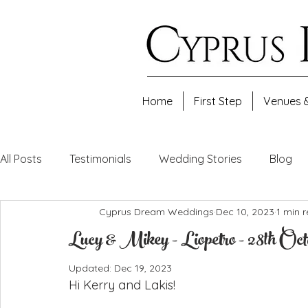
Home
First Step
Venues 
All Posts
Testimonials
Wedding Stories
Blog
Cyprus Dream Weddings
Dec 10, 2023
1 min 
Lucy & Mikey - Liopetro - 28th Oct
Updated:
Dec 19, 2023
Hi Kerry and Lakis!