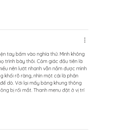
iện tay bấm vào nghía thử. Mình không 
 trình bày thôi. Cảm giác đầu tiên là 
nhiều nên lướt nhanh vẫn nắm được mình 
g khối rõ ràng, nhìn một cái là phân 
để dò. Với lại mấy bảng khung thông 
ông bị rối mắt. Thanh menu đặt ở vị trí 