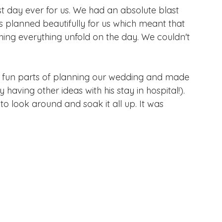
t day ever for us. We had an absolute blast 
 planned beautifully for us which meant that 
ing everything unfold on the day. We couldn't 
the fun parts of planning our wedding and made 
 having other ideas with his stay in hospital!).
 look around and soak it all up. It was 