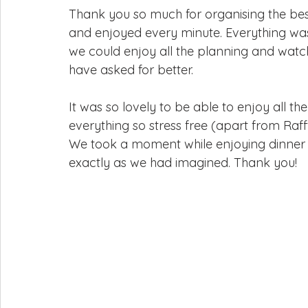
Thank you so much for organising the bes
and enjoyed every minute. Everything was
we could enjoy all the planning and watch
have asked for better.
It was so lovely to be able to enjoy all 
everything so stress free (apart from Raffy
We took a moment while enjoying dinner to
exactly as we had imagined. Thank you!