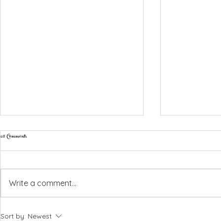
28 Comments
Write a comment...
Amber & Ryan, Liopetro - 6th July 2026
Emma & Harry - Coral
Sort by:
Newest