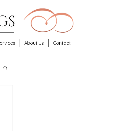
ervices
About Us
Contact