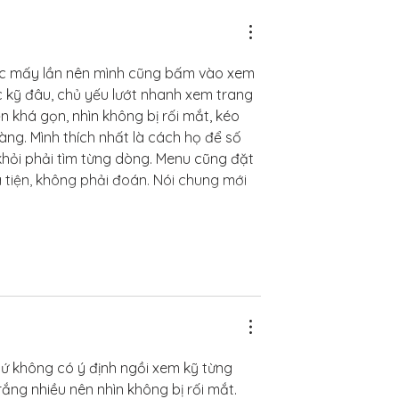
ắc mấy lần nên mình cũng bấm vào xem 
c kỹ đâu, chủ yếu lướt nhanh xem trang 
 khá gọn, nhìn không bị rối mắt, kéo 
àng. Mình thích nhất là cách họ để số 
 khỏi phải tìm từng dòng. Menu cũng đặt 
tiện, không phải đoán. Nói chung mới 
ứ không có ý định ngồi xem kỹ từng 
ắng nhiều nên nhìn không bị rối mắt. 