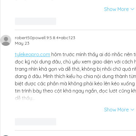
Show More
Like
Reply
robert50powell.9.5.8.4+abc123
May 23
tylekeopro.com
 hôm trước mình thấy ai đó nhắc nên t
đọc kỹ nội dung đâu, chủ yếu xem giao diện với cách họ
trang nhìn khá gọn và dễ thở, không bị nhồi chữ quá 
đang ở đâu. Mình thích kiểu họ chia nội dung thành từn
biệt được các phần mà không phải kéo lên kéo xuống 
tin trình bày theo cột khá ngay ngắn, đọc lướt cũng kh
dễ thấy…
Show More
Like
Reply