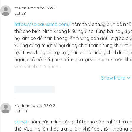
melaniemarshall6592
Jul 28
https://soicauxsmb.com/
 hôm trước thấy bạn bè nh
thử cho biết. Mình không kiểu ngồi soi từng bài hay đọ
họ làm có dễ nhìn không. Ấn tượng ban đầu là giao diện
xuống cũng mượt vì nội dung chia thành từng khối rõ r
liệu theo dạng bảng/cột, nhìn cái là hiểu ý chính luôn,
ngay chỗ dễ thấy nên bấm qua lại vài mục cơ bản khá 
vào vài phút là quen…
Show More
Like
Reply
katrinacha.vez.52.0.2
Jun 18
sunwin
 hôm bữa mình cũng chỉ tò mò vào nghía thử ch
thứ. Vừa mở lên thấy trang làm khá “dễ thở”, khoảng tr