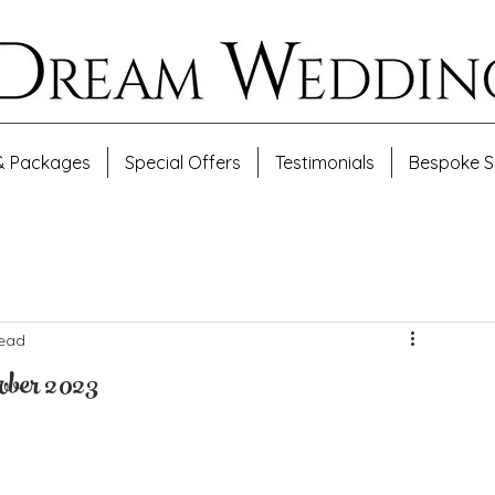
& Packages
Special Offers
Testimonials
Bespoke S
read
ober 2023